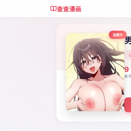
查查漫画
连载中
9
章