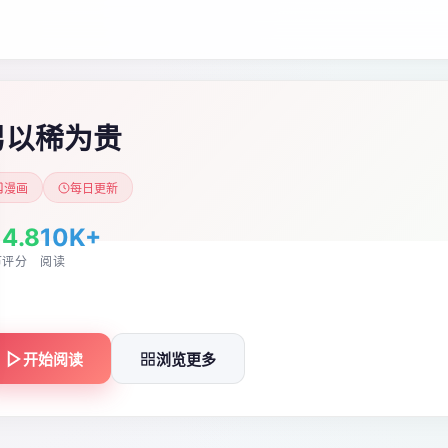
男以稀为贵
漫画
每日更新
4.8
10K+
节
评分
阅读
开始阅读
浏览更多