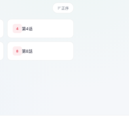
正序
第4话
4
第8話
8