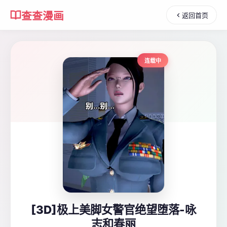
查查漫画
返回首页
连载中
[3D]极上美脚女警官绝望堕落-咏
志和春丽