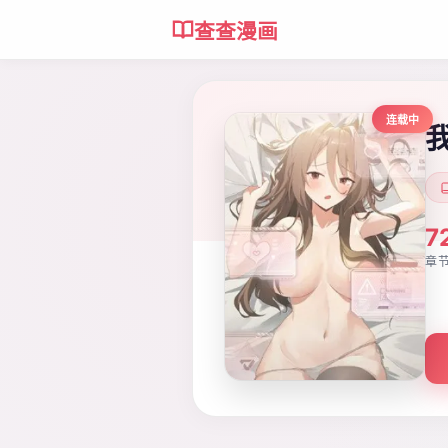
查查漫画
连载中
7
章