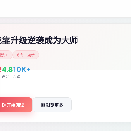
我靠升级逆袭成为大师
漫画
每日更新
2
4.8
10K+
节
评分
阅读
开始阅读
浏览更多