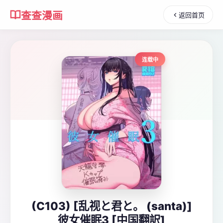
查查漫画
返回首页
连载中
(C103) [乱视と君と。 (santa)]
彼女催眠3 [中国翻訳]