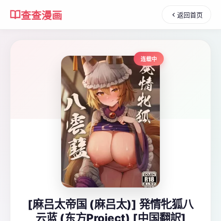
查查漫画
返回首页
连载中
[麻吕太帝国 (麻吕太)] 発情牝狐八
云蓝 (东方Project) [中国翻訳]