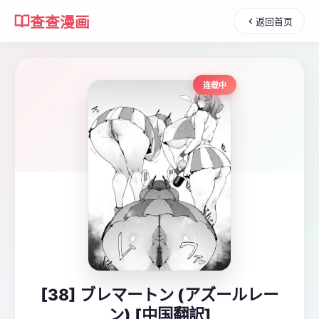
查查漫画
返回首页
连载中
[38] ブレマートン (アズールレー
ン) [中国翻訳]