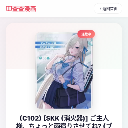
查查漫画
返回首页
连载中
(C102) [SKK (消火器)] ご主人
様、ちょっと雨宿りさせてね? (ブ