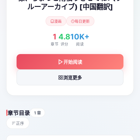
ルーアーカイブ) [中国翻訳]
漫画
每日更新
1
4.8
10K+
章节
评分
阅读
开始阅读
浏览更多
章节目录
1 章
正序