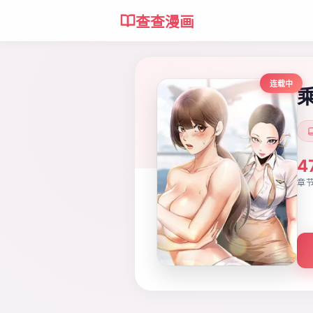
查查漫画
连载中
4
章