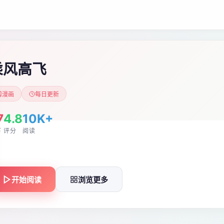
乘风高飞
漫画
每日更新
7
4.8
10K+
节
评分
阅读
开始阅读
浏览更多