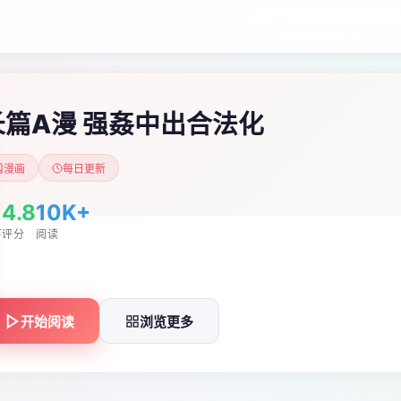
长篇A漫 强姦中出合法化
漫画
每日更新
4.8
10K+
节
评分
阅读
开始阅读
浏览更多