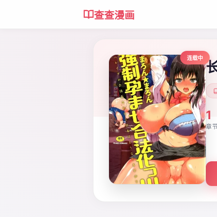
查查漫画
连载中
1
章