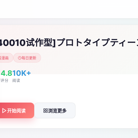
[40010试作型]プロトタイプティー
漫画
每日更新
4.8
10K+
节
评分
阅读
开始阅读
浏览更多