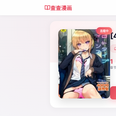
查查漫画
连载中
1
章