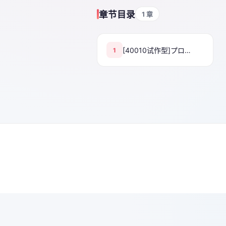
章节目录
1 章
[40010试作型]プロトタイプティーンズ[无修正]
1