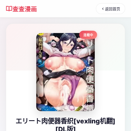
查查漫画
返回首页
连载中
エリート肉便器香织[vexling机翻]
[DL版]