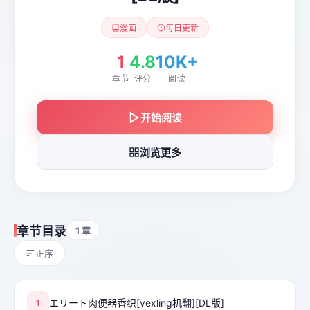
漫画
每日更新
1
4.8
10K+
章节
评分
阅读
开始阅读
浏览更多
章节目录
1 章
正序
エリート肉便器香织[vexling机翻][DL版]
1