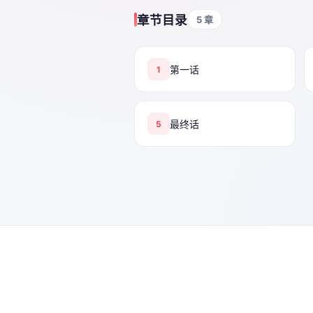
章节目录
5 章
第一话
1
最终话
5