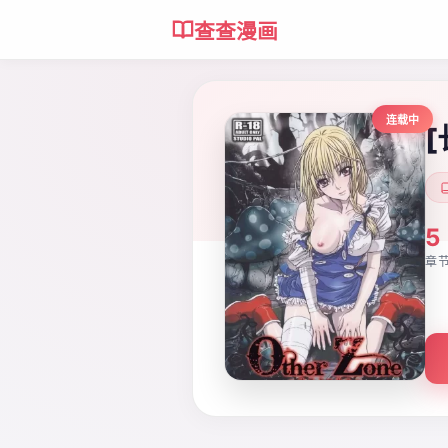
查查漫画
连载中
[
5
章