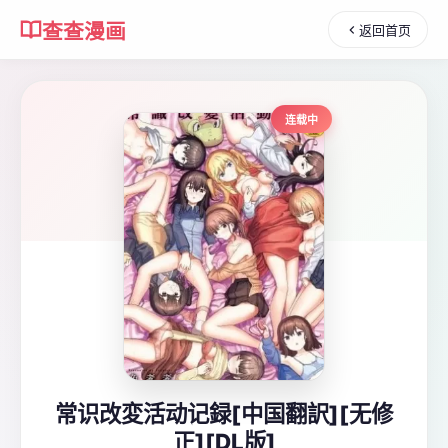
查查漫画
返回首页
连载中
常识改変活动记録[中国翻訳][无修
正][DL版]