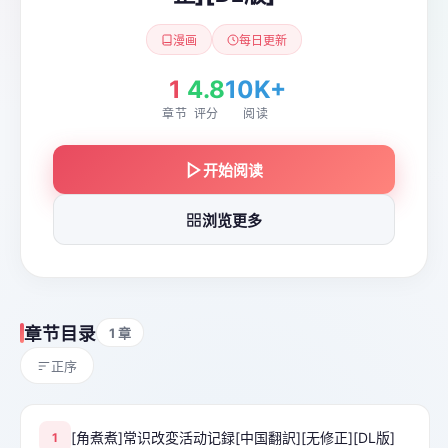
漫画
每日更新
1
4.8
10K+
章节
评分
阅读
开始阅读
浏览更多
章节目录
1 章
正序
[角煮煮]常识改変活动记録[中国翻訳][无修正][DL版]
1