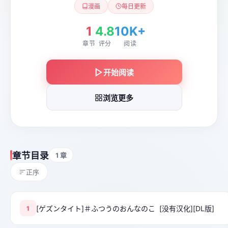
漫画
每日更新
1
4.8
10K+
章节
评分
阅读
开始阅读
浏览更多
章节目录
1 章
正序
[ゲズンタイト]＃ふつうのおんなのこ [没有汉化][DL版]
1