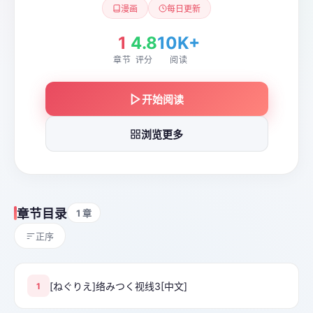
漫画
每日更新
1
4.8
10K+
章节
评分
阅读
开始阅读
浏览更多
章节目录
1 章
正序
[ねぐりえ]络みつく视线3[中文]
1