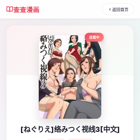
查查漫画
返回首页
连载中
[ねぐりえ]络みつく视线3[中文]