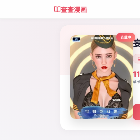
查查漫画
连载中
1
章