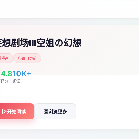
妄想剧场III空姐の幻想
漫画
每日更新
1
4.8
10K+
节
评分
阅读
开始阅读
浏览更多