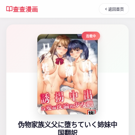
查查漫画
返回首页
连载中
伪物家族义父に堕ちていく姉妹中
国翻訳