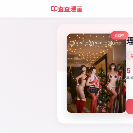
查查漫画
连载中
5
章