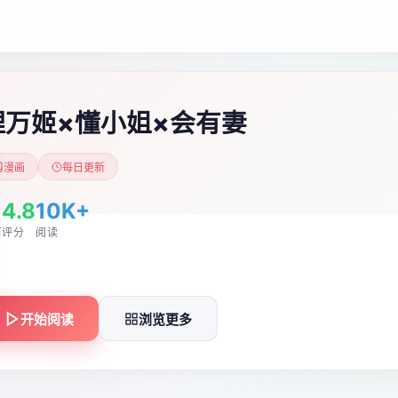
理万姬×懂小姐×会有妻
漫画
每日更新
4.8
10K+
节
评分
阅读
开始阅读
浏览更多