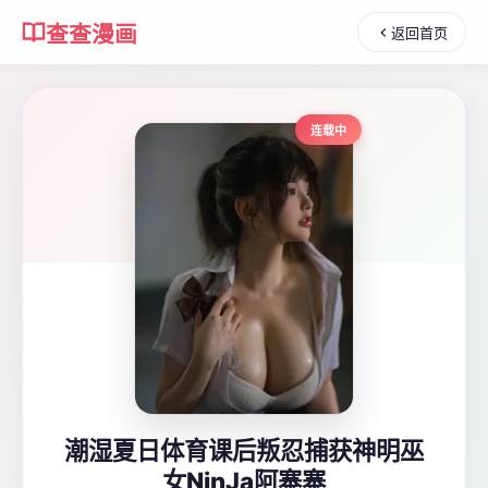
查查漫画
返回首页
连载中
潮湿夏日体育课后叛忍捕获神明巫
女NinJa阿寨寨