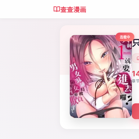
查查漫画
连载中
1
章