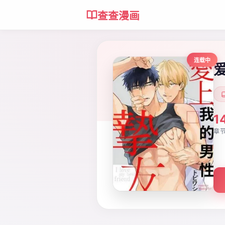
查查漫画
连载中
1
章