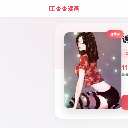
查查漫画
连载中
1
章