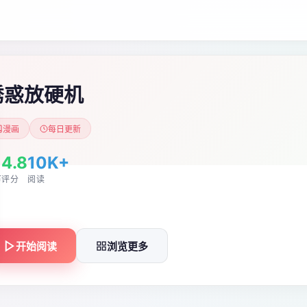
诱惑放硬机
漫画
每日更新
1
4.8
10K+
节
评分
阅读
开始阅读
浏览更多