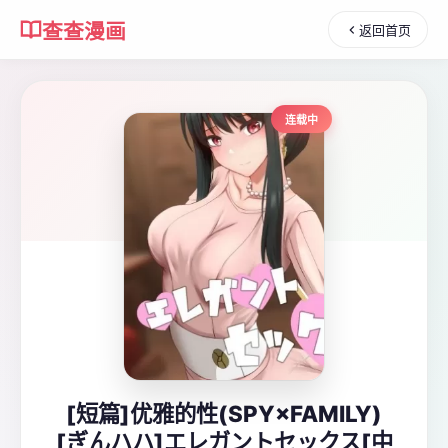
查查漫画
返回首页
连载中
[短篇]优雅的性(SPY×FAMILY)
[ぎんハハ]エレガントセックス[中