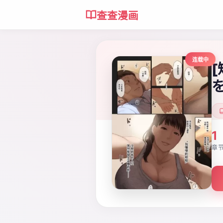
查查漫画
连载中
1
章