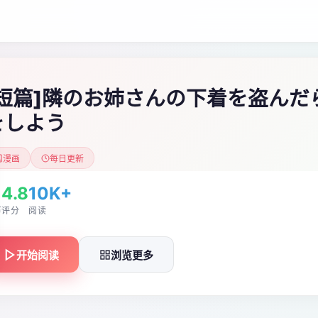
[短篇]隣のお姉さんの下着を盗んだ
をしよう
漫画
每日更新
4.8
10K+
节
评分
阅读
开始阅读
浏览更多